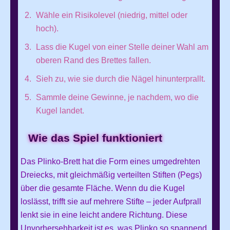
Wähle ein Risikolevel (niedrig, mittel oder
hoch).
Lass die Kugel von einer Stelle deiner Wahl am
oberen Rand des Brettes fallen.
Sieh zu, wie sie durch die Nägel hinunterprallt.
Sammle deine Gewinne, je nachdem, wo die
Kugel landet.
Wie das Spiel funktioniert
Das Plinko-Brett hat die Form eines umgedrehten
Dreiecks, mit gleichmäßig verteilten Stiften (Pegs)
über die gesamte Fläche. Wenn du die Kugel
loslässt, trifft sie auf mehrere Stifte – jeder Aufprall
lenkt sie in eine leicht andere Richtung. Diese
Unvorhersehbarkeit ist es, was Plinko so spannend