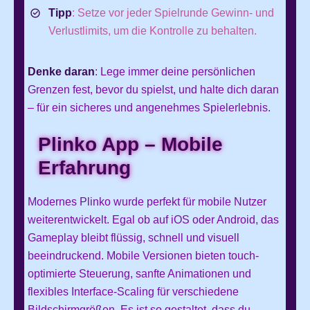
Tipp
: Setze vor jeder Spielrunde Gewinn- und
Verlustlimits, um die Kontrolle zu behalten.
Denke daran
: Lege immer deine persönlichen
Grenzen fest, bevor du spielst, und halte dich daran
– für ein sicheres und angenehmes Spielerlebnis.
Plinko App – Mobile
Erfahrung
Modernes Plinko wurde perfekt für mobile Nutzer
weiterentwickelt. Egal ob auf iOS oder Android, das
Gameplay bleibt flüssig, schnell und visuell
beeindruckend. Mobile Versionen bieten touch-
optimierte Steuerung, sanfte Animationen und
flexibles Interface-Scaling für verschiedene
Bildschirmgrößen. Es ist so gestaltet, dass du