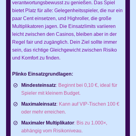
verantwortungsbewusst zu genießen. Das Spiel
bietet Platz für alle: Gelegenheitsspieler, die nur ein
paar Cent einsetzen, und Highroller, die große
Multiplikatoren jagen. Die Einsatzlimits variieren
leicht zwischen den Casinos, bleiben aber in der
Regel fair und zugänglich. Dein Ziel sollte immer
sein, das richtige Gleichgewicht zwischen Risiko
und Komfort zu finden.
Plinko Einsatzgrundlagen:
Mindesteinsatz
: Beginnt bei 0,10 €, ideal für
Spieler mit kleinem Budget.
Maximaleinsatz
: Kann auf VIP-Tischen 100 €
oder mehr erreichen.
Maximaler Multiplikator
: Bis zu 1.000×,
abhängig vom Risikoniveau.