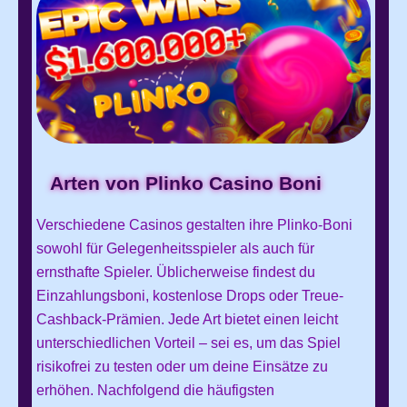
Arten von Plinko Casino Boni
Verschiedene Casinos gestalten ihre Plinko-Boni
sowohl für Gelegenheitsspieler als auch für
ernsthafte Spieler. Üblicherweise findest du
Einzahlungsboni, kostenlose Drops oder Treue-
Cashback-Prämien. Jede Art bietet einen leicht
unterschiedlichen Vorteil – sei es, um das Spiel
risikofrei zu testen oder um deine Einsätze zu
erhöhen. Nachfolgend die häufigsten