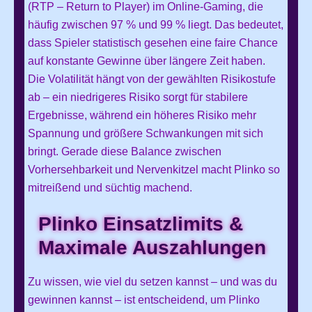
(RTP – Return to Player) im Online-Gaming, die
häufig zwischen 97 % und 99 % liegt. Das bedeutet,
dass Spieler statistisch gesehen eine faire Chance
auf konstante Gewinne über längere Zeit haben.
Die Volatilität hängt von der gewählten Risikostufe
ab – ein niedrigeres Risiko sorgt für stabilere
Ergebnisse, während ein höheres Risiko mehr
Spannung und größere Schwankungen mit sich
bringt. Gerade diese Balance zwischen
Vorhersehbarkeit und Nervenkitzel macht Plinko so
mitreißend und süchtig machend.
Plinko Einsatzlimits &
Maximale Auszahlungen
Zu wissen, wie viel du setzen kannst – und was du
gewinnen kannst – ist entscheidend, um Plinko