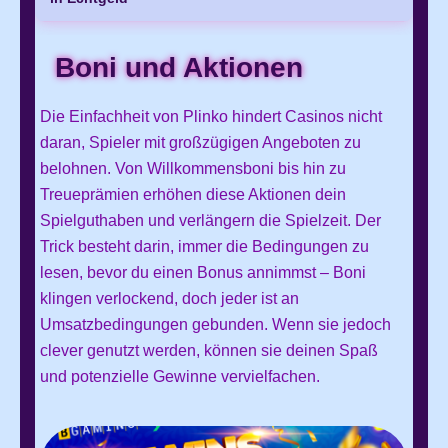
Boni und Aktionen
Die Einfachheit von Plinko hindert Casinos nicht
daran, Spieler mit großzügigen Angeboten zu
belohnen. Von Willkommensboni bis hin zu
Treueprämien erhöhen diese Aktionen dein
Spielguthaben und verlängern die Spielzeit. Der
Trick besteht darin, immer die Bedingungen zu
lesen, bevor du einen Bonus annimmst – Boni
klingen verlockend, doch jeder ist an
Umsatzbedingungen gebunden. Wenn sie jedoch
clever genutzt werden, können sie deinen Spaß
und potenzielle Gewinne vervielfachen.