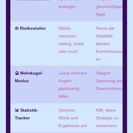
festlegen
gleichmäßiges
Spiel
⚖️ Risikostufen
Wähle
Passe die
zwischen
Volatilität
niedrig, mittel
deinem
oder hoch
Komfortniveau
an
🔮 Mehrkugel-
Lasse mehrere
Steigert
Modus
Kugeln
Spannung und
gleichzeitig
Gewinnchancen
fallen
📊 Statistik-
Zeichnet
Hilft, deine
Tracker
Würfe und
Strategie zu
Ergebnisse auf
verbessern