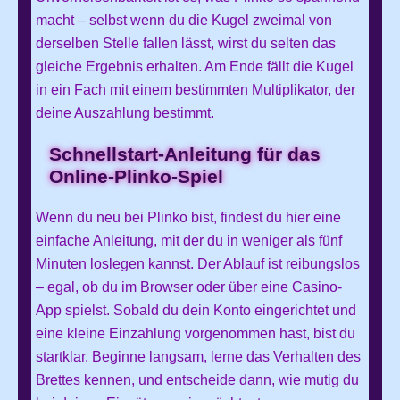
macht – selbst wenn du die Kugel zweimal von
derselben Stelle fallen lässt, wirst du selten das
gleiche Ergebnis erhalten. Am Ende fällt die Kugel
in ein Fach mit einem bestimmten Multiplikator, der
deine Auszahlung bestimmt.
Schnellstart-Anleitung für das
Online-Plinko-Spiel
Wenn du neu bei Plinko bist, findest du hier eine
einfache Anleitung, mit der du in weniger als fünf
Minuten loslegen kannst. Der Ablauf ist reibungslos
– egal, ob du im Browser oder über eine Casino-
App spielst. Sobald du dein Konto eingerichtet und
eine kleine Einzahlung vorgenommen hast, bist du
startklar. Beginne langsam, lerne das Verhalten des
Brettes kennen, und entscheide dann, wie mutig du