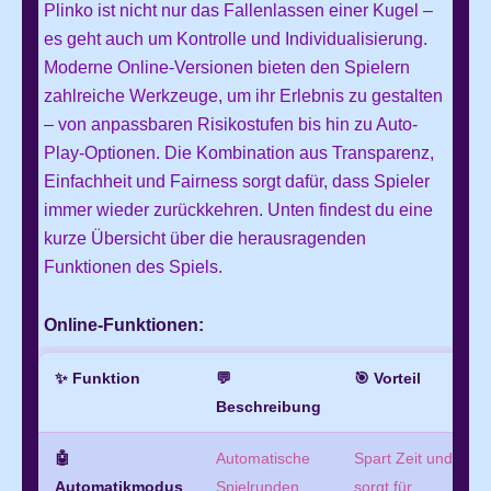
Plinko ist nicht nur das Fallenlassen einer Kugel –
es geht auch um Kontrolle und Individualisierung.
Moderne Online-Versionen bieten den Spielern
zahlreiche Werkzeuge, um ihr Erlebnis zu gestalten
– von anpassbaren Risikostufen bis hin zu Auto-
Play-Optionen. Die Kombination aus Transparenz,
Einfachheit und Fairness sorgt dafür, dass Spieler
immer wieder zurückkehren. Unten findest du eine
kurze Übersicht über die herausragenden
Funktionen des Spiels.
Online-Funktionen:
✨ Funktion
💬
🎯 Vorteil
Beschreibung
🤖
Automatische
Spart Zeit und
Automatikmodus
Spielrunden
sorgt für