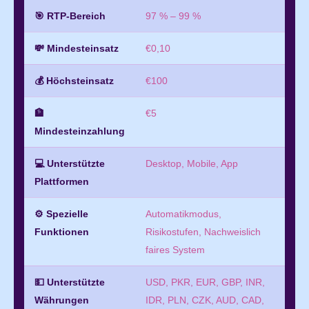
🎯 RTP-Bereich
97 % – 99 %
💸 Mindesteinsatz
€0,10
💰 Höchsteinsatz
€100
🏦
€5
Mindesteinzahlung
💻 Unterstützte
Desktop, Mobile, App
Plattformen
⚙️ Spezielle
Automatikmodus,
Funktionen
Risikostufen, Nachweislich
faires System
💵 Unterstützte
USD, PKR, EUR, GBP, INR,
Währungen
IDR, PLN, CZK, AUD, CAD,