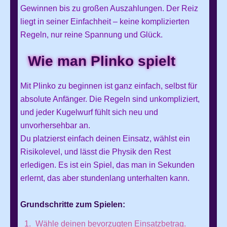
Gewinnen bis zu großen Auszahlungen. Der Reiz
liegt in seiner Einfachheit – keine komplizierten
Regeln, nur reine Spannung und Glück.
Wie man Plinko spielt
Mit Plinko zu beginnen ist ganz einfach, selbst für
absolute Anfänger. Die Regeln sind unkompliziert,
und jeder Kugelwurf fühlt sich neu und
unvorhersehbar an.
Du platzierst einfach deinen Einsatz, wählst ein
Risikolevel, und lässt die Physik den Rest
erledigen. Es ist ein Spiel, das man in Sekunden
erlernt, das aber stundenlang unterhalten kann.
Grundschritte zum Spielen:
Wähle deinen bevorzugten Einsatzbetrag.