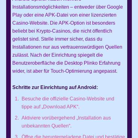
Installationsmöglichkeiten – entweder über Google
Play oder eine APK-Datei von einer lizenzierten
Casino-Website. Die APK-Option ist besonders
beliebt bei Krypto-Casinos, die nicht öffentlich
gelistet sind. Stelle immer sicher, dass du
Installationen nur aus vertrauenswürdigen Quellen
zulässt. Nach der Einrichtung spiegelt die
Benutzeroberfläche die Desktop Plinko Erfahrung
wider, ist aber für Touch-Optimierung angepasst.
Schritte zur Einrichtung auf Android:
Besuche die offizielle Casino-Website und
tippe auf „Download APK“.
Aktiviere vorübergehend „Installation aus
unbekannten Quellen“.
Öffne die heruntergeladene Datei und bestätige