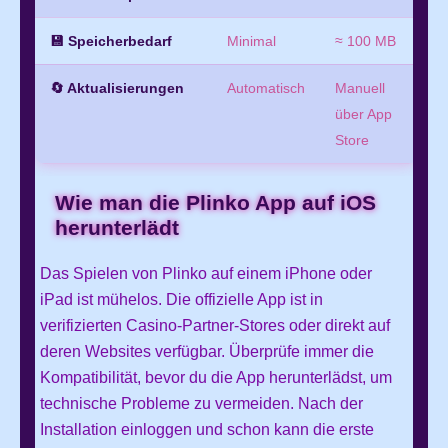
💾 Speicherbedarf
Minimal
≈ 100 MB
🔄 Aktualisierungen
Automatisch
Manuell
über App
Store
Wie man die Plinko App auf iOS
herunterlädt
Das Spielen von Plinko auf einem iPhone oder
iPad ist mühelos. Die offizielle App ist in
verifizierten Casino-Partner-Stores oder direkt auf
deren Websites verfügbar. Überprüfe immer die
Kompatibilität, bevor du die App herunterlädst, um
technische Probleme zu vermeiden. Nach der
Installation einloggen und schon kann die erste